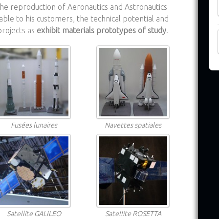
the reproduction of Aeronautics and Astronautics
le to his customers, the technical potential and
projects as
exhibit materials prototypes of study
.
Fusées lunaires
Navettes spatiales
Satellite GALILEO
Satellite ROSETTA