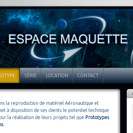
TOTYPE
SÉRIE
LOCATION
CONTACT
ns la reproduction de matériel Aéronautique et
 à disposition de ses clients le potentiel technique
our la réalisation de leurs projets tel que
Prototypes
ns
.