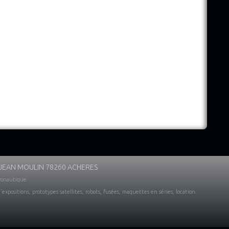
 JEAN MOULIN 78260 ACHERES
ronautique.
expositions, prototypes satellites, robots, fusées, maquettes en séries, location.