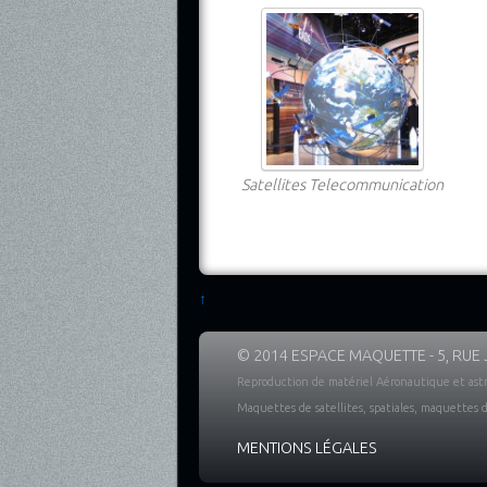
Satellites Telecommunication
↑
© 2014 ESPACE MAQUETTE - 5, RUE
Reproduction de matériel Aéronautique et ast
Maquettes de satellites, spatiales, maquettes d’
MENTIONS LÉGALES