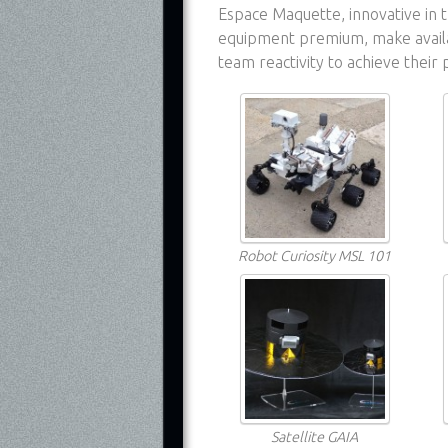
Espace Maquette, innovative in 
equipment premium, make availab
team reactivity to achieve their 
Robot Curiosity MSL 101
Satellite GAIA